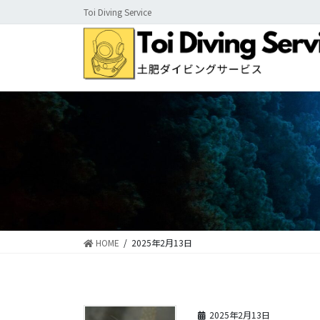
コ
ナ
Toi Diving Service
ン
ビ
テ
ゲ
ン
ー
ツ
シ
に
ョ
移
ン
動
に
移
動
HOME
2025年2月13日
2025年2月13日