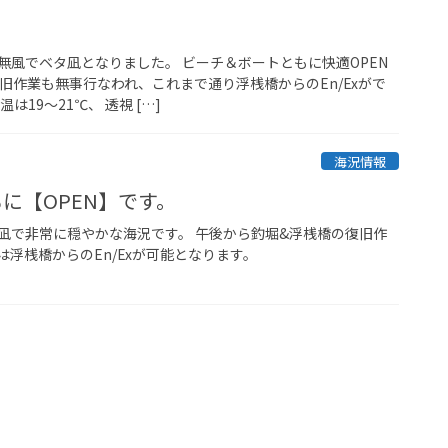
無風でベタ凪となりました。 ビーチ＆ボートともに快適OPEN
旧作業も無事行なわれ、これまで通り浮桟橋からのEn/Exがで
は19～21℃、 透視 […]
海況情報
に【OPEN】です。
凪で非常に穏やかな海況です。 午後から釣堀&浮桟橋の復旧作
浮桟橋からのEn/Exが可能となります。