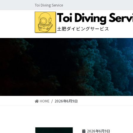
コ
ナ
Toi Diving Service
ン
ビ
テ
ゲ
ン
ー
ツ
シ
に
ョ
移
ン
動
に
移
動
HOME
2026年6月9日
2026年6月9日