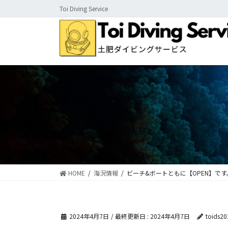
コ
ナ
Toi Diving Service
ン
ビ
テ
ゲ
ン
ー
ツ
シ
に
ョ
移
ン
動
に
移
動
HOME
海況情報
ビーチ&ボートともに【OPEN】です
2024年4月7日
/ 最終更新日 :
2024年4月7日
toids20