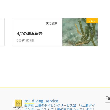
ブログ
次の記事
4/7の海況報告
2024年4月7日
F
toi_diving_service
西伊豆 土肥のダイビングサービス🏖
「#土肥ダイ
ビングサービス 」で土肥の魅力をシェアしよう！