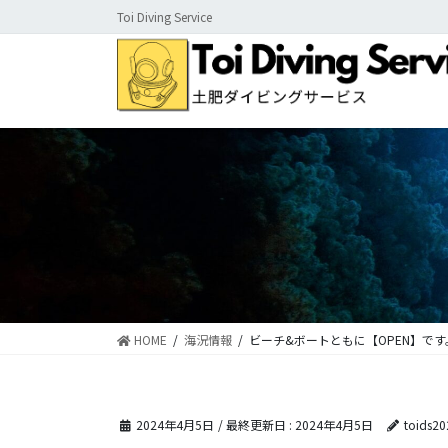
コ
ナ
Toi Diving Service
ン
ビ
テ
ゲ
ン
ー
ツ
シ
に
ョ
移
ン
動
に
移
動
HOME
海況情報
ビーチ&ボートともに【OPEN】です
2024年4月5日
/ 最終更新日 :
2024年4月5日
toids20