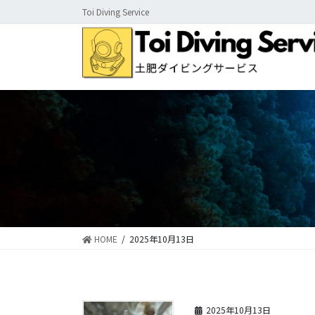
コ
ナ
Toi Diving Service
ン
ビ
テ
ゲ
ン
ー
ツ
シ
に
ョ
移
ン
動
に
移
動
HOME
2025年10月13日
2025年10月13日