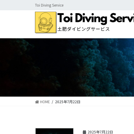
コ
ナ
Toi Diving Service
ン
ビ
テ
ゲ
ン
ー
ツ
シ
に
ョ
移
ン
動
に
移
動
HOME
2025年7月22日
2025年7月22日