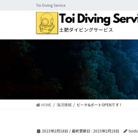
コ
ナ
Toi Diving Service
ン
ビ
テ
ゲ
ン
ー
ツ
シ
に
ョ
移
ン
動
に
移
動
HOME
海況情報
ビーチ&ボートOPENです！
2023年2月18日
/ 最終更新日 :
2023年2月18日
toid