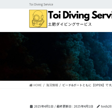
コ
ナ
Toi Diving Service
ン
ビ
テ
ゲ
ン
ー
ツ
シ
に
ョ
移
ン
動
に
移
動
HOME
海況情報
ビーチ&ボートともに【OPEN】です
2025年4月1日
/ 最終更新日 :
2025年4月1日
toids20