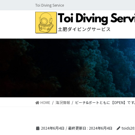
コ
ナ
Toi Diving Service
ン
ビ
テ
ゲ
ン
ー
ツ
シ
に
ョ
移
ン
動
に
移
動
HOME
海況情報
ビーチ&ボートともに【OPEN】です
2024年6月4日
/ 最終更新日 :
2024年6月4日
toids20