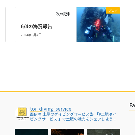
ブログ
次の記事
6/4の海況報告
2024年6月4日
F
toi_diving_service
西伊豆 土肥のダイビングサービス🏖
「#土肥ダイ
ビングサービス 」で土肥の魅力をシェアしよう！