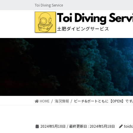
コ
ナ
Toi Diving Service
ン
ビ
テ
ゲ
ン
ー
ツ
シ
に
ョ
移
ン
動
に
移
動
HOME
海況情報
ビーチ&ボートともに【OPEN】です
2024年5月18日
/ 最終更新日 :
2024年5月18日
toid