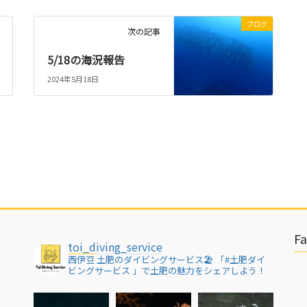
ブログ
次の記事
5/18の海況報告
2024年5月18日
F
toi_diving_service
西伊豆 土肥のダイビングサービス🏖
「#土肥ダイ
ビングサービス 」で土肥の魅力をシェアしよう！