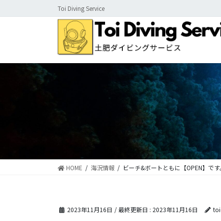
コ
ナ
Toi Diving Service
ン
ビ
テ
ゲ
ン
ー
ツ
シ
に
ョ
移
ン
動
に
移
動
HOME
海況情報
ビーチ&ボートともに【OPEN】です
2023年11月16日
/ 最終更新日 :
2023年11月16日
to