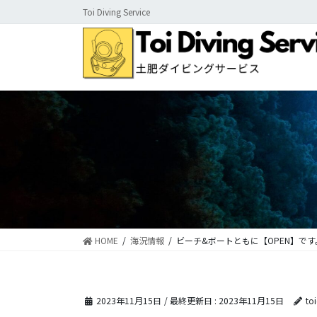
コ
ナ
Toi Diving Service
ン
ビ
テ
ゲ
ン
ー
ツ
シ
に
ョ
移
ン
動
に
移
動
HOME
海況情報
ビーチ&ボートともに【OPEN】です
2023年11月15日
/ 最終更新日 :
2023年11月15日
to