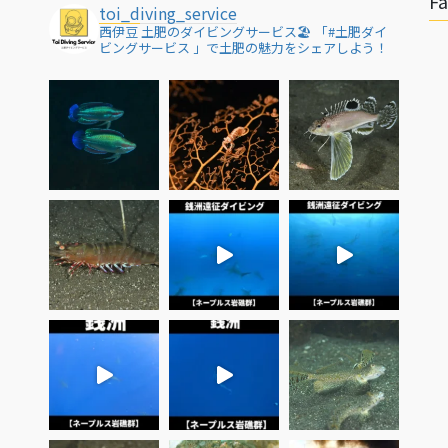
F
toi_diving_service
西伊豆 土肥のダイビングサービス🏖
「#土肥ダイ
ビングサービス 」で土肥の魅力をシェアしよう！