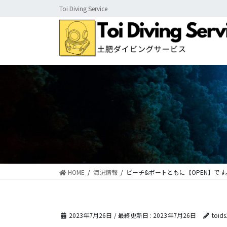
コ
ナ
Toi Diving Service
ン
ビ
テ
ゲ
ン
ー
ツ
シ
に
ョ
移
ン
動
に
移
動
HOME
海況情報
ビーチ&ボートともに【OPEN】です
2023年7月26日
/ 最終更新日 :
2023年7月26日
toid