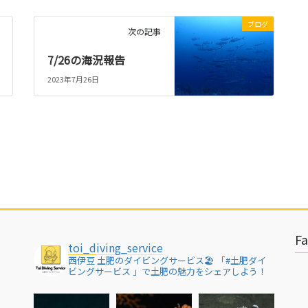
ブログ
次の記事
7/26の海況報告
2023年7月26日
F
toi_diving_service
西伊豆 土肥のダイビングサービス🏖
「#土肥ダイ
ビングサービス 」で土肥の魅力をシェアしよう！