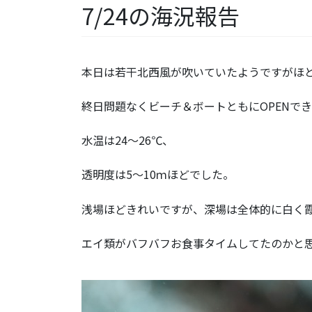
7/24の海況報告
本日は若干北西風が吹いていたようですがほ
終日問題なくビーチ＆ボートともにOPENで
水温は24～26℃、
透明度は5～10ｍほどでした。
浅場ほどきれいですが、深場は全体的に白く
エイ類がバフバフお食事タイムしてたのかと