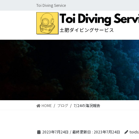
コ
ナ
Toi Diving Service
ン
ビ
テ
ゲ
ン
ー
ツ
シ
に
ョ
移
ン
動
に
移
動
HOME
ブログ
7/24の海況報告
2023年7月24日
/ 最終更新日 :
2023年7月24日
toid