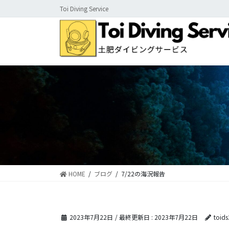
コ
ナ
Toi Diving Service
ン
ビ
テ
ゲ
ン
ー
ツ
シ
に
ョ
移
ン
動
に
移
動
HOME
ブログ
7/22の海況報告
2023年7月22日
/ 最終更新日 :
2023年7月22日
toid