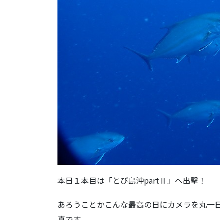
本日１本目は「とび島沖partⅡ」へ出撃！
あろうことかこんな最高の日にカメラを丸一
真です。