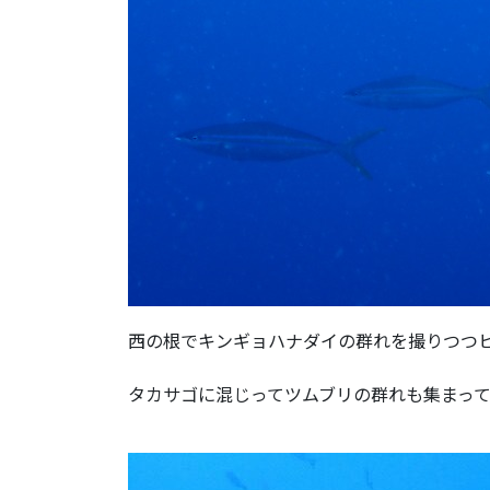
西の根でキンギョハナダイの群れを撮りつつ
タカサゴに混じってツムブリの群れも集まっ