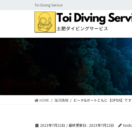
コ
ナ
Toi Diving Service
ン
ビ
テ
ゲ
ン
ー
ツ
シ
に
ョ
移
ン
動
に
移
動
HOME
海況情報
ビーチ&ボートともに【OPEN】です
2023年7月22日
/ 最終更新日 :
2023年7月22日
toid