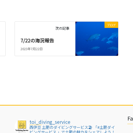
ブログ
次の記事
7/22の海況報告
2023年7月22日
F
toi_diving_service
西伊豆 土肥のダイビングサービス🏖
「#土肥ダイ
ビングサービス 」で土肥の魅力をシェアしよう！