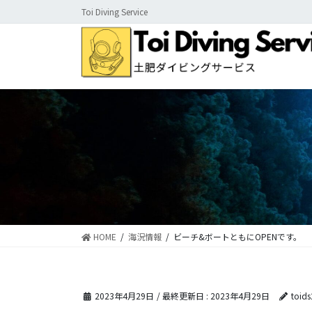
コ
ナ
Toi Diving Service
ン
ビ
テ
ゲ
ン
ー
ツ
シ
に
ョ
移
ン
動
に
移
動
HOME
海況情報
ビーチ&ボートともにOPENです。
2023年4月29日
/ 最終更新日 :
2023年4月29日
toid