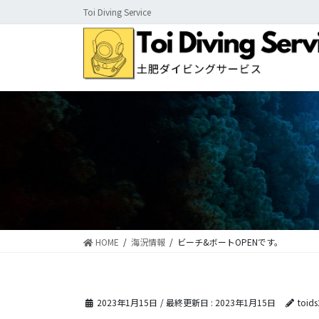
コ
ナ
Toi Diving Service
ン
ビ
テ
ゲ
ン
ー
ツ
シ
に
ョ
移
ン
動
に
移
動
HOME
海況情報
ビーチ&ボートOPENです。
2023年1月15日
/ 最終更新日 :
2023年1月15日
toid