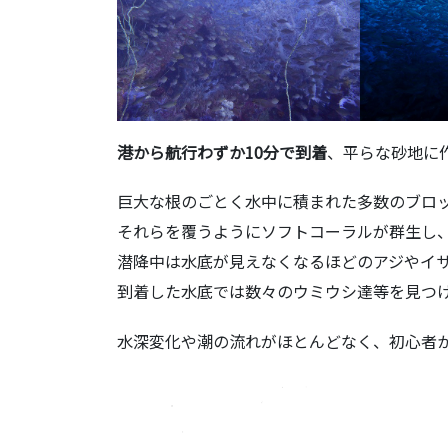
港から航行わずか10分で到着
、平らな砂地に
巨大な根のごとく水中に積まれた多数のブロ
それらを覆うようにソフトコーラルが群生し
潜降中は水底が見えなくなるほどのアジやイ
到着した水底では数々のウミウシ達等を見つ
水深変化や潮の流れがほとんどなく、初心者