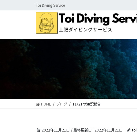
コ
ナ
Toi Diving Service
ン
ビ
テ
ゲ
ン
ー
ツ
シ
に
ョ
移
ン
動
に
移
動
HOME
ブログ
11/21の海況報告
2022年11月21日
/ 最終更新日 :
2022年11月21日
to