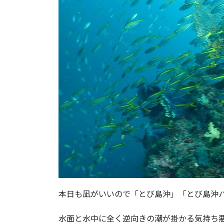
本日も凪がいいので「とび島沖」「とび島沖
水面と水中に全く逆向きの潮が掛かる気持ち