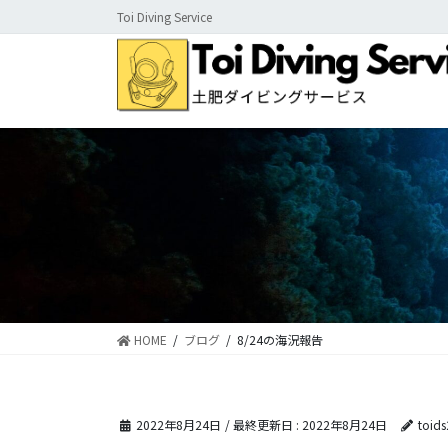
コ
ナ
Toi Diving Service
ン
ビ
テ
ゲ
ン
ー
ツ
シ
に
ョ
移
ン
動
に
移
動
HOME
ブログ
8/24の海況報告
2022年8月24日
/ 最終更新日 :
2022年8月24日
toid