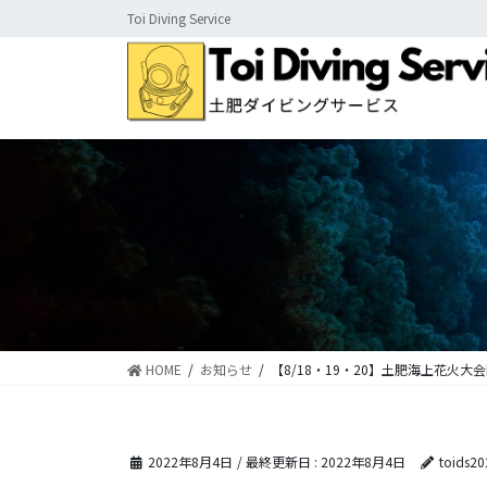
コ
ナ
Toi Diving Service
ン
ビ
テ
ゲ
ン
ー
ツ
シ
に
ョ
移
ン
動
に
移
動
HOME
お知らせ
【8/18・19・20】土肥海上花火大
2022年8月4日
/ 最終更新日 :
2022年8月4日
toids20