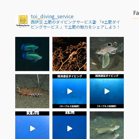
F
toi_diving_service
西伊豆 土肥のダイビングサービス🏖
「#土肥ダイ
ビングサービス 」で土肥の魅力をシェアしよう！