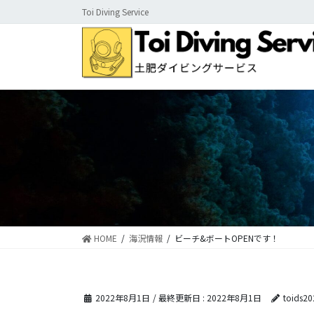
コ
ナ
Toi Diving Service
ン
ビ
テ
ゲ
ン
ー
ツ
シ
に
ョ
移
ン
動
に
移
動
HOME
海況情報
ビーチ&ボートOPENです！
2022年8月1日
/ 最終更新日 :
2022年8月1日
toids20