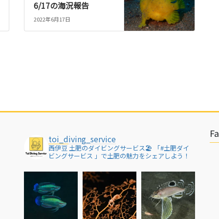
6/17の海況報告
2022年6月17日
F
toi_diving_service
西伊豆 土肥のダイビングサービス🏖
「#土肥ダイ
ビングサービス 」で土肥の魅力をシェアしよう！