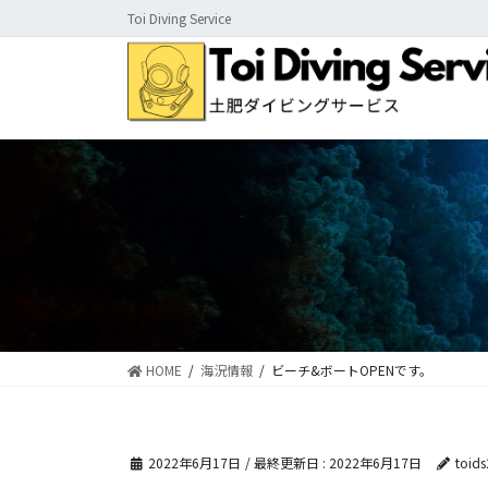
コ
ナ
Toi Diving Service
ン
ビ
テ
ゲ
ン
ー
ツ
シ
に
ョ
移
ン
動
に
移
動
HOME
海況情報
ビーチ&ボートOPENです。
2022年6月17日
/ 最終更新日 :
2022年6月17日
toid