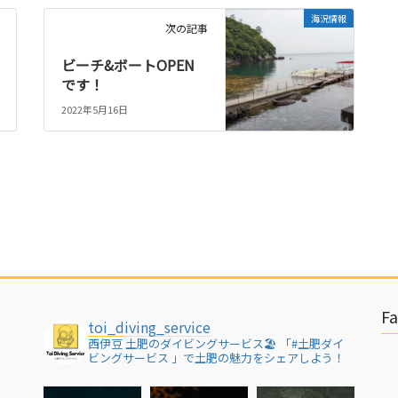
海況情報
次の記事
ビーチ&ボートOPEN
です！
2022年5月16日
F
toi_diving_service
西伊豆 土肥のダイビングサービス🏖
「#土肥ダイ
ビングサービス 」で土肥の魅力をシェアしよう！