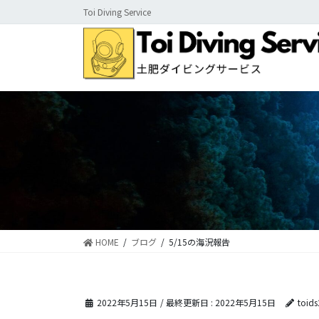
コ
ナ
Toi Diving Service
ン
ビ
テ
ゲ
ン
ー
ツ
シ
に
ョ
移
ン
動
に
移
動
HOME
ブログ
5/15の海況報告
2022年5月15日
/ 最終更新日 :
2022年5月15日
toid