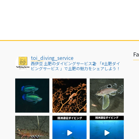
F
toi_diving_service
西伊豆 土肥のダイビングサービス🏖
「#土肥ダイ
ビングサービス 」で土肥の魅力をシェアしよう！