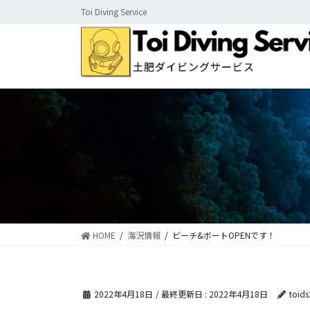
コ
ナ
Toi Diving Service
ン
ビ
テ
ゲ
ン
ー
ツ
シ
に
ョ
移
ン
動
に
移
動
HOME
海況情報
ビーチ&ボートOPENです！
2022年4月18日
/ 最終更新日 :
2022年4月18日
toid