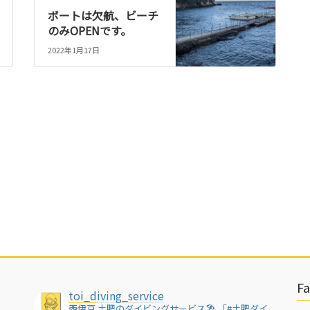
ボートは欠航、ビーチ
のみOPENです。
2022年1月17日
F
toi_diving_service
西伊豆 土肥のダイビングサービス🏖
「#土肥ダイ