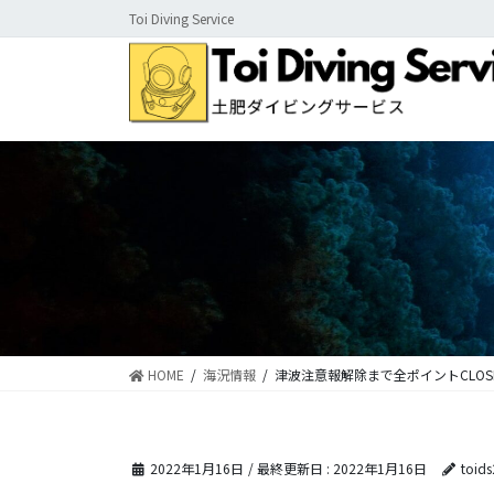
コ
ナ
Toi Diving Service
ン
ビ
テ
ゲ
ン
ー
ツ
シ
に
ョ
移
ン
動
に
移
動
HOME
海況情報
津波注意報解除まで全ポイントCLOS
2022年1月16日
/ 最終更新日 :
2022年1月16日
toid