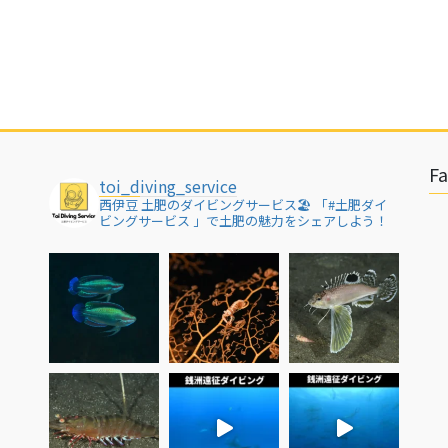
F
toi_diving_service
西伊豆 土肥のダイビングサービス🏖
「#土肥ダイ
ビングサービス 」で土肥の魅力をシェアしよう！