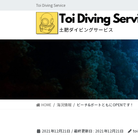
コ
ナ
Toi Diving Service
ン
ビ
テ
ゲ
ン
ー
ツ
シ
に
ョ
移
ン
動
に
移
動
HOME
海況情報
ビーチ&ボートともにOPENです！
2021年12月21日
/ 最終更新日 :
2021年12月21日
to