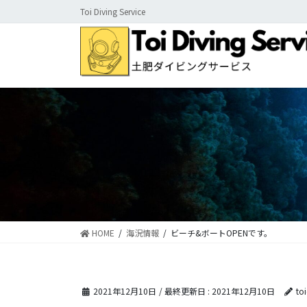
コ
ナ
Toi Diving Service
ン
ビ
テ
ゲ
ン
ー
ツ
シ
に
ョ
移
ン
動
に
移
動
HOME
海況情報
ビーチ&ボートOPENです。
2021年12月10日
/ 最終更新日 :
2021年12月10日
to