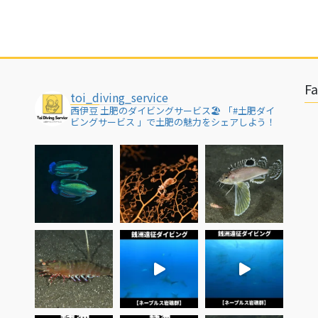
F
toi_diving_service
西伊豆 土肥のダイビングサービス🏖
「#土肥ダイ
ビングサービス 」で土肥の魅力をシェアしよう！