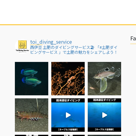
F
toi_diving_service
西伊豆 土肥のダイビングサービス🏖
「#土肥ダイ
ビングサービス 」で土肥の魅力をシェアしよう！