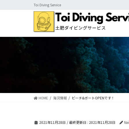
コ
ナ
Toi Diving Service
ン
ビ
テ
ゲ
ン
ー
ツ
シ
に
ョ
移
ン
動
に
移
動
HOME
海況情報
ビーチ&ボートOPENです！
2021年11月28日
/ 最終更新日 :
2021年11月28日
to