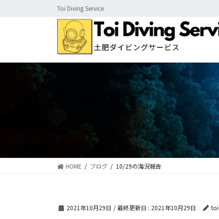
コ
ナ
Toi Diving Service
ン
ビ
テ
ゲ
ン
ー
ツ
シ
に
ョ
移
ン
動
に
移
動
HOME
ブログ
10/29の海況報告
2021年10月29日
/ 最終更新日 :
2021年10月29日
to