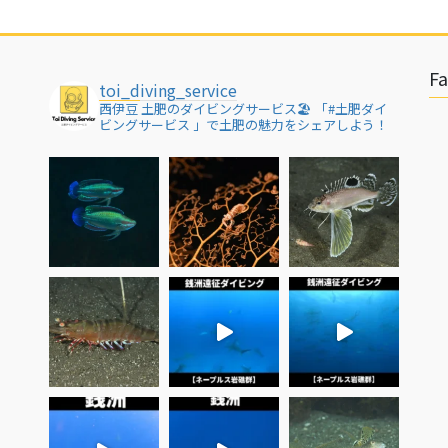
F
toi_diving_service
西伊豆 土肥のダイビングサービス🏖
「#土肥ダイ
ビングサービス 」で土肥の魅力をシェアしよう！