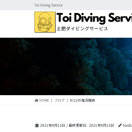
コ
ナ
Toi Diving Service
ン
ビ
テ
ゲ
ン
ー
ツ
シ
に
ョ
移
ン
動
に
移
動
HOME
ブログ
9/12の海況報告
2021年9月12日
/ 最終更新日 :
2021年9月12日
toid