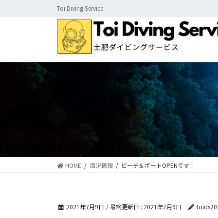
コ
ナ
Toi Diving Service
ン
ビ
テ
ゲ
ン
ー
ツ
シ
に
ョ
移
ン
動
に
移
動
HOME
海況情報
ビーチ＆ボートOPENです！
2021年7月9日
/ 最終更新日 :
2021年7月9日
toids20