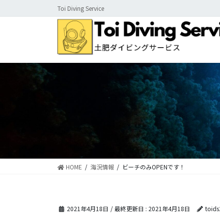
コ
ナ
Toi Diving Service
ン
ビ
テ
ゲ
ン
ー
ツ
シ
に
ョ
移
ン
動
に
移
動
HOME
海況情報
ビーチのみOPENです！
2021年4月18日
/ 最終更新日 :
2021年4月18日
toid