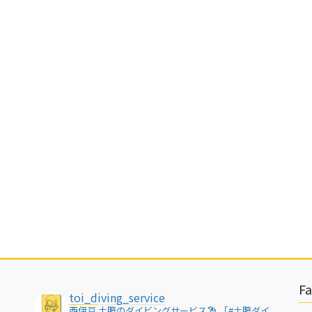
F
toi_diving_service
西伊豆 土肥のダイビングサービス🏖
「#土肥ダイ