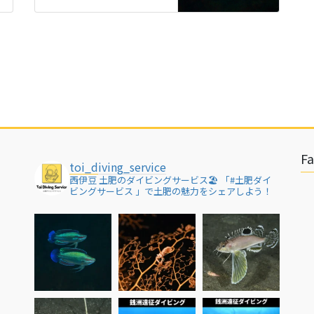
F
toi_diving_service
西伊豆 土肥のダイビングサービス🏖
「#土肥ダイ
ビングサービス 」で土肥の魅力をシェアしよう！