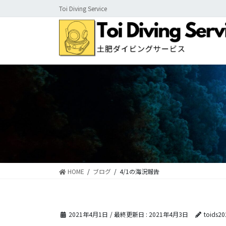
コ
ナ
Toi Diving Service
ン
ビ
テ
ゲ
ン
ー
ツ
シ
に
ョ
移
ン
動
に
移
動
HOME
ブログ
4/1の海況報告
2021年4月1日
/ 最終更新日 :
2021年4月3日
toids20