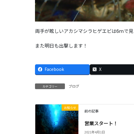
両手が眩しいアカシマシラヒゲエビは6ｍで見
また明日も出撃します！
Facebook
X
ブログ
カテゴリー
お知らせ
前の記事
営業スタート！
2021年4月1日