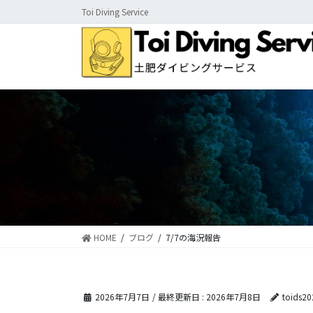
コ
ナ
Toi Diving Service
ン
ビ
テ
ゲ
ン
ー
ツ
シ
に
ョ
移
ン
動
に
移
動
HOME
ブログ
7/7の海況報告
2026年7月7日
/ 最終更新日 :
2026年7月8日
toids20