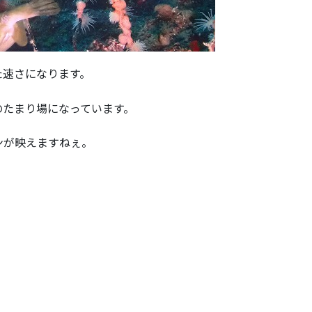
た速さになります。
のたまり場になっています。
ンが映えますねぇ。