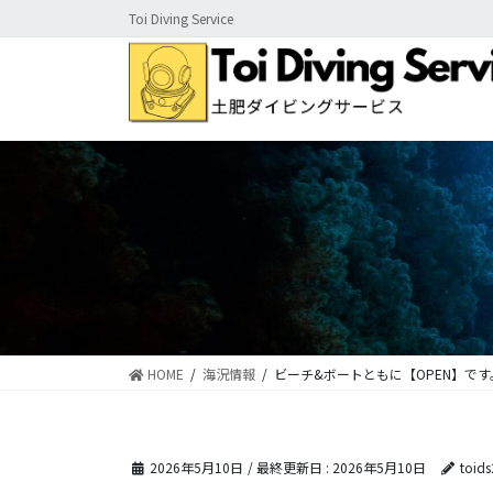
コ
ナ
Toi Diving Service
ン
ビ
テ
ゲ
ン
ー
ツ
シ
に
ョ
移
ン
動
に
移
動
HOME
海況情報
ビーチ&ボートともに【OPEN】です
2026年5月10日
/ 最終更新日 :
2026年5月10日
toid