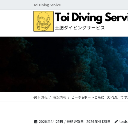
コ
ナ
Toi Diving Service
ン
ビ
テ
ゲ
ン
ー
ツ
シ
に
ョ
移
ン
動
に
移
動
HOME
海況情報
ビーチ&ボートともに【OPEN】です
2026年4月25日
/ 最終更新日 :
2026年4月25日
toid