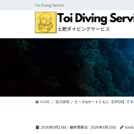
コ
ナ
Toi Diving Service
ン
ビ
テ
ゲ
ン
ー
ツ
シ
に
ョ
移
ン
動
に
移
動
HOME
海況情報
ビーチ&ボートともに【OPEN】です
2026年3月23日
/ 最終更新日 :
2026年3月23日
toid