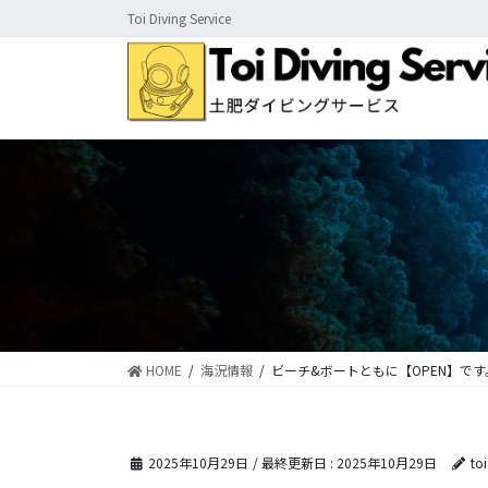
コ
ナ
Toi Diving Service
ン
ビ
テ
ゲ
ン
ー
ツ
シ
に
ョ
移
ン
動
に
移
動
HOME
海況情報
ビーチ&ボートともに【OPEN】です
2025年10月29日
/ 最終更新日 :
2025年10月29日
to