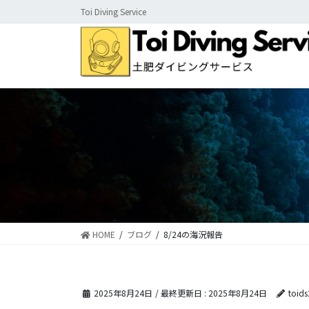
コ
ナ
Toi Diving Service
ン
ビ
テ
ゲ
ン
ー
ツ
シ
に
ョ
移
ン
動
に
移
動
HOME
ブログ
8/24の海況報告
2025年8月24日
/ 最終更新日 :
2025年8月24日
toid