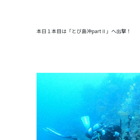
本日１本目は「とび島沖partⅡ」へ出撃！