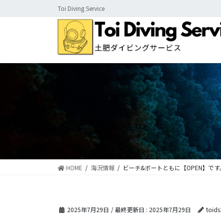
コ
ナ
Toi Diving Service
ン
ビ
テ
ゲ
ン
ー
ツ
シ
に
ョ
移
ン
動
に
移
動
HOME
海況情報
ビーチ&ボートともに【OPEN】です
2025年7月29日
/ 最終更新日 :
2025年7月29日
toid