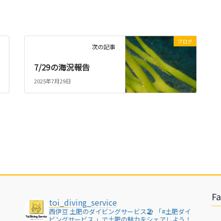
ブログ
次の記事
7/29の海況報告
2025年7月29日
F
toi_diving_service
西伊豆 土肥のダイビングサービス🏖
「#土肥ダイ
ビングサービス 」で土肥の魅力をシェアしよう！