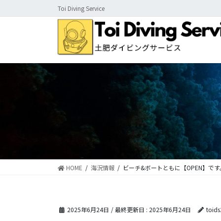
コ
ナ
Toi Diving Service
ン
ビ
テ
ゲ
ン
ー
ツ
シ
に
ョ
移
ン
動
に
移
動
HOME
海況情報
ビーチ&ボートともに【OPEN】です
2025年6月24日
/ 最終更新日 :
2025年6月24日
toid