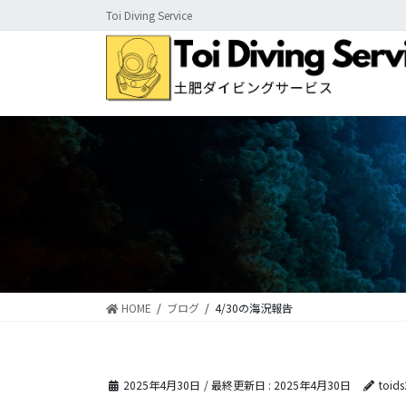
コ
ナ
Toi Diving Service
ン
ビ
テ
ゲ
ン
ー
ツ
シ
に
ョ
移
ン
動
に
移
動
HOME
ブログ
4/30の海況報告
2025年4月30日
/ 最終更新日 :
2025年4月30日
toid