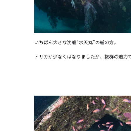
いちばん大きな沈船”水天丸”の艫の方。
トサカが少なくはなりましたが、抜群の迫力