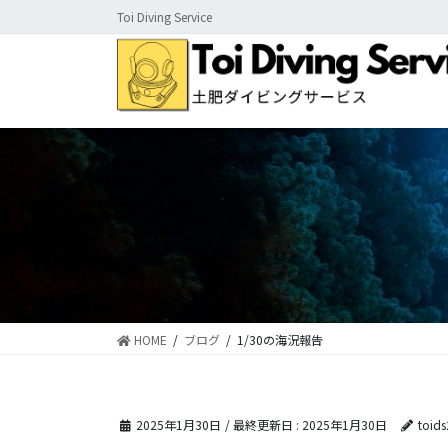
コ
ナ
Toi Diving Service
ン
ビ
テ
ゲ
ン
ー
ツ
シ
に
ョ
移
ン
動
に
移
動
HOME
ブログ
1/30の海況報告
2025年1月30日
/ 最終更新日 :
2025年1月30日
toid