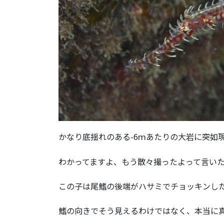
かなり底揺れのある-6ｍあたりの大岩に突如
わかってますよ、もう散々撮ったよって言い
この子は尾鰭の後端がハサミでチョッキンし
鰭の向きでそう見えるわけではなく、本当に