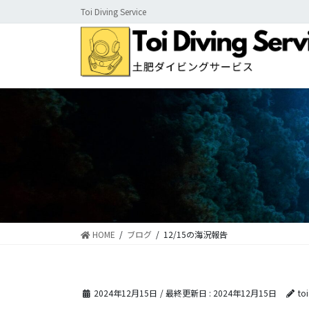
コ
ナ
Toi Diving Service
ン
ビ
テ
ゲ
ン
ー
ツ
シ
に
ョ
移
ン
動
に
移
動
HOME
ブログ
12/15の海況報告
2024年12月15日
/ 最終更新日 :
2024年12月15日
to