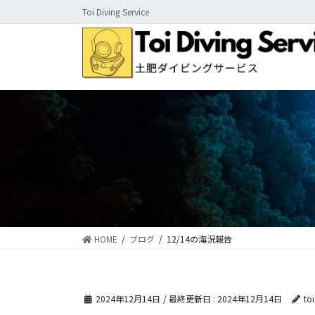
コ
ナ
Toi Diving Service
ン
ビ
テ
ゲ
ン
ー
ツ
シ
に
ョ
移
ン
動
に
移
動
HOME
ブログ
12/14の海況報告
2024年12月14日
/ 最終更新日 :
2024年12月14日
to