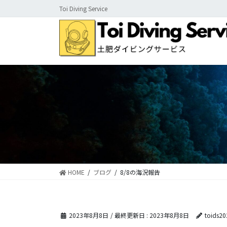
コ
ナ
Toi Diving Service
ン
ビ
テ
ゲ
ン
ー
ツ
シ
に
ョ
移
ン
動
に
移
動
HOME
ブログ
8/8の海況報告
2023年8月8日
/ 最終更新日 :
2023年8月8日
toids20