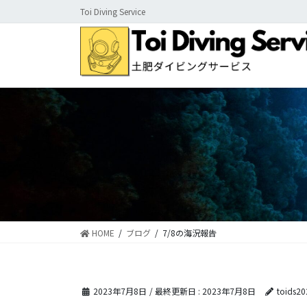
コ
ナ
Toi Diving Service
ン
ビ
テ
ゲ
ン
ー
ツ
シ
に
ョ
移
ン
動
に
移
動
HOME
ブログ
7/8の海況報告
2023年7月8日
/ 最終更新日 :
2023年7月8日
toids20