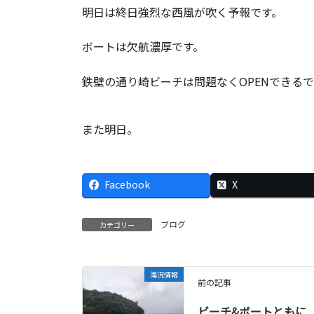
明日は終日強烈な西風が吹く予報です。
ボートは欠航濃厚です。
鉄壁の通り崎ビーチは問題なくOPENできる
また明日。
Facebook
X
ブログ
カテゴリー
海況情報
前の記事
ビーチ&ボートともに